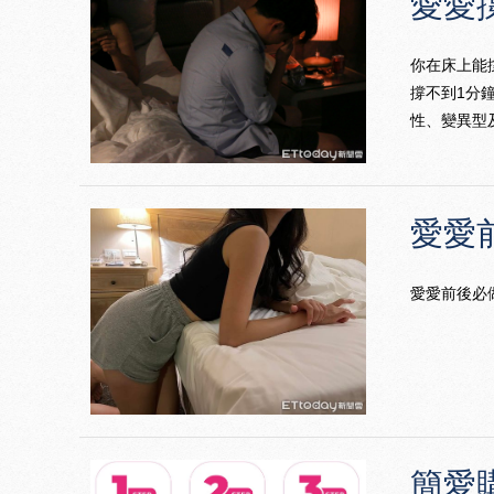
愛愛
你在床上能
撐不到1分
性、變異型
愛愛
愛愛前後必
簡愛