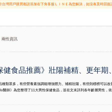
非台灣用戶購買都請添加右下角客服ＬＩＮＥ為您解決，如沒有及時回復
兩性資訊
保健食品推薦》壯陽補精、更年期、
品種類眾多，有些營養素強調能增強體力、補精壯陽，有些則標榜可以改
ello醫師》為您整理了11大男性保健食品，並在文末詳列各年齡層男性