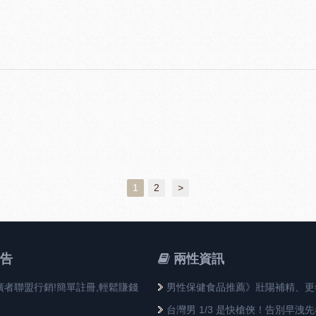
1
2
>
告
兩性資訊
廣者聯盟行銷!簡單註冊,輕鬆賺錢
男性保健食品推薦》壯陽補精、更
充體力必看11種成分
台灣男 1/3 是快槍俠！告別早洩先看