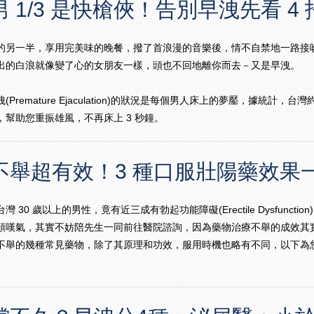
 1/3 是快槍俠！告別早洩先看 4 
的另一半，享用完美味的晚餐，撥了首浪漫的音樂後，情不自禁地一路接
出的白浪就像變了心的女朋友一樣，頭也不回地離你而去－又是早洩。
(Premature Ejaculation)的狀況是每個男人床上的夢靨，據統計
，幫助您重振雄風，不再床上 3 秒鐘。
不舉超有效！3 種口服壯陽藥效果
灣 30 歲以上的男性，竟有近三成有勃起功能障礙(Erectile Dysfun
頭嘆氣，其實不妨陪先生一同前往醫院諮詢，因為藥物治療不舉的成效其
不舉的幾種常見藥物，除了其原理和功效，服用時機也略有不同，以下為