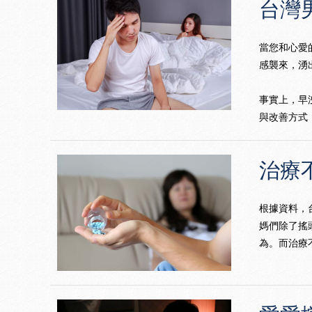
台灣男
當您和心愛
感襲來，湧
事實上，早洩
與改善方式
治療
根據資料，台
媽們除了搖
為。而治療