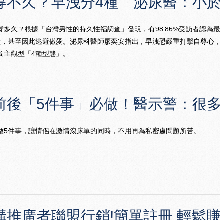
撐不久？早洩分4種 泌尿醫：小於
撐多久？根據「台灣男性的持久性福調查」發現，有98.86%受訪者認為
鐘，甚至因此逃避做愛。泌尿科醫師廖奕安指出，早洩恐嚴重打擊自尊心
及主觀型「4種型態」。
前後「5件事」必做！醫示警：很
做5件事，讓情侶在激情滾床單的同時，不用再為私密處問題所苦。
購推廣者聯盟行銷!簡單註冊,輕鬆