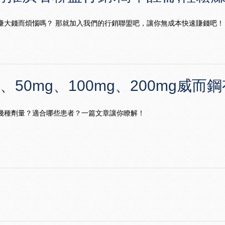
賺大錢而煩惱嗎？ 那就加入我們的行銷聯盟吧，讓你無成本快速賺錢吧！
g、50mg、100mg、200mg
幾種劑量？適合哪些患者？一篇文章讓你瞭解！