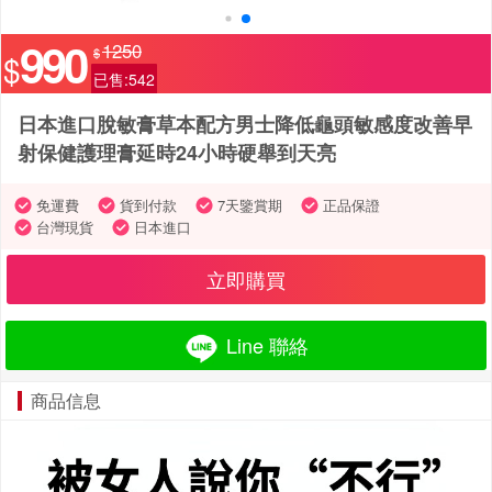
990
1250
$
$
已售:542
日本進口脫敏膏草本配方男士降低龜頭敏感度改善早
射保健護理膏延時24小時硬舉到天亮
免運費
貨到付款
7天鑒賞期
正品保證
台灣現貨
日本進口
立即購買
Line 聯絡
商品信息