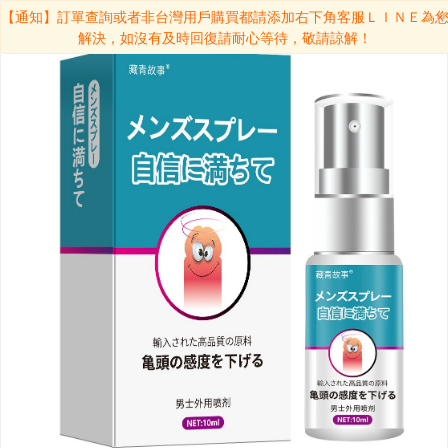
×
【通知】訂單查詢或者非台灣用戶購買都請添加右下角客服ＬＩＮＥ為
解決，如沒有及時回復請耐心等待，敬請諒解！