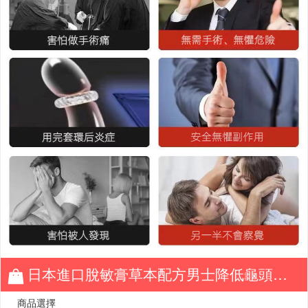
日本進口脫敏膏草本配方男士降低龜頭敏感度改善早射保健護理膏延時24小時硬舉到天亮
商品選擇