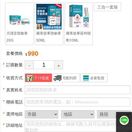
三合一套裝
月識堂脫敏膏
藏青故事脫敏膏
藏青故事延時噴
20G
50ML
劑10ML
990
套餐價格
$
-
+
*
訂購數量
*
收貨方式
7-11取貨
宅配到府
全家取貨
*
真實姓名
*
聯絡電話
*
選擇地區
*
詳細地址